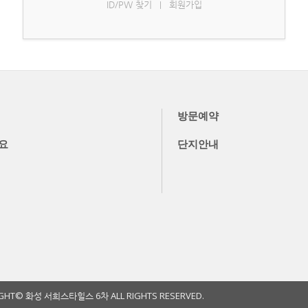
ID/PW 찾기
회원가입
|
방문예약
요
단지안내
GHT© 화성 서희스타힐스 6차 ALL RIGHTS RESERVED.