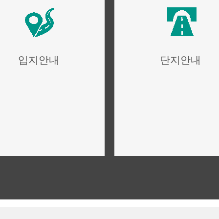
입지안내
단지안내
위치,입지,주변환경
단지설계,구성,평면설계