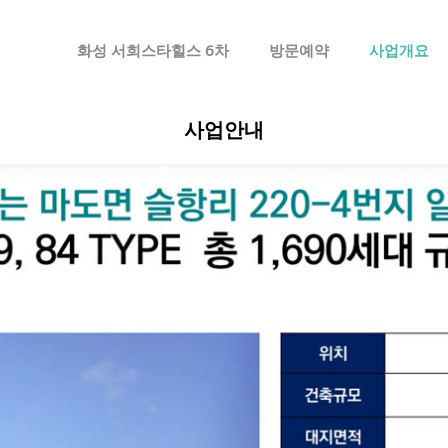
메뉴 건너뛰기
화성 서희스타힐스 6차
방문예약
사업개요
사업안내