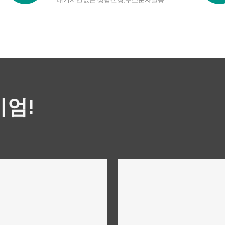
미엄!
심